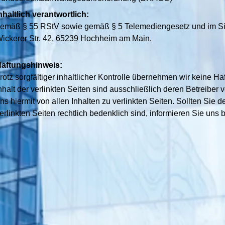
nhaltlich verantwortlich:
emäß § 55 RStV sowie gemäß § 5 Telemediengesetz und im Si
ickerer Str. 42, 65239 Hochheim am Main.
aftungshinweis:
rotz sorgfältiger inhaltlicher Kontrolle übernehmen wir keine Haf
nhalt der verlinkten Seiten sind ausschließlich deren Betreiber v
ns hiermit von allen Inhalten zu verlinkten Seiten. Sollten Sie
erlinkten Seiten rechtlich bedenklich sind, informieren Sie uns bi