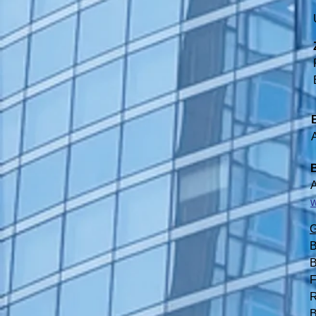
A
G
B
B
F
R
B