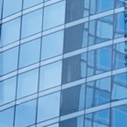
I
g
W
H
T
I
u
v