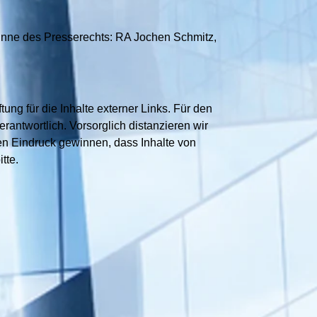
nne des Presserechts: RA Jochen Schmitz,
tung für die Inhalte externer Links. Für den
erantwortlich. Vorsorglich distanzieren wir
 den Eindruck gewinnen, dass Inhalte von
tte.