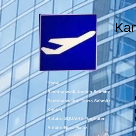
Kan
Home
Rechtsanwalt Jochen Schmitz
Rechtsanwältin Tessa Schmitz
Kosten
Anfahrt SQUAIRE Flughafen
Anfahrt Büro Mainz