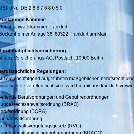
USt-IdNr.: DE 2 8 8 7 6 8 0 5 0
Zuständige Kammer:
Rechtsanwaltskammer Frankfurt,
Bockenheimer Anlage 36, 60322 Frankfurt am Main
Berufshaftpflichtversicherung:
Allianz Versicherungs-AG, Postfach, 10900 Berlin
Berufsrechtliche Regelungen:
uf die nachfolgend aufgeführten maßgeblichen berufsrechtlichen
www.brak.de
veröffentlicht sind, wird hiermit ausdrücklich verwi
eltende Berufsordnungen und Gebührenordnungen:
undesrechtsanwaltsordnung (BRAO)
erufsordnung (BORA)
achanwaltsordnung
echtsanwaltsvergütungsgesetz (RVG)
undesrechtsanwaltsgebührenordnung (BRAGO)