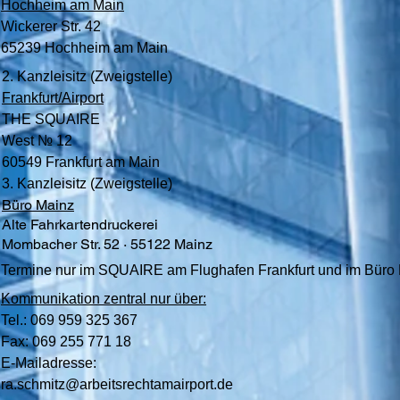
Hochheim am Main
Wickerer Str. 42
65239 Hochheim am Main
2. Kanzleisitz (Zweigstelle)
Frankfurt/Airport
THE SQUAIRE
West № 12
60549 Frankfurt am Main
3. Kanzleisitz (Zweigstelle)
Büro Mainz
Alte Fahrkartendruckerei
Mombacher Str. 52 ∙ 55122 Mainz
Termine nur im SQUAIRE am Flughafen Frankfurt und im Büro 
Kommunikation z
entral nur über:
Tel.: 069 959 325 367
Fax: 069 255 771 18
E-Mailadresse:
ra.schmitz@arbeitsrechtamairport.de